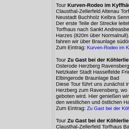
Tour
Kurven-Rodeo im Kyffhä
Clausthal-Zellerfeld Altenau T
Neustadt Buchholz Kelbra Senn
Der erste Teile der Strecke leite
Torfhaus nach Sankt Andreasbe
Harzes (820m über Normalnull)
fahren wir über Braunlage südös
Zum Eintrag:
Kurven-Rodeo im K
Tour
Zu Gast bei der Köhlerli
Osterode Herzberg Ravensberg
Netzkater Stadt Hasselfelde Fr
Elbingerode Braunlage Bad
Diese Tour führt uns zunächst i
Herzberg zum Ravensberg, wo u
geboten wird. Hier genießen w
den westlichen und östlichen H
Zum Eintrag:
Zu Gast bei der Köh
Tour
Zu Gast bei der Köhlerli
Clausthal-Zellerfeld Torfhaus 