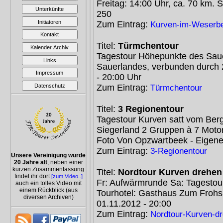
Freitag: 14:00 Uhr, ca. 70 km. 
Unterkünfte
250
Initiatoren
Zum Eintrag:
Kurven-im-Weserbe
Kontakt
Titel:
Türmchentour
Kalender Archiv
Tagestour Höhepunkte des Sau
Links
Sauerlandes, verbunden durch
Impressum
- 20:00 Uhr
Zum Eintrag:
Datenschutz
Türmchentour
Titel:
3 Regionentour
Tagestour Kurven satt vom Ber
Siegerland 2 Gruppen à 7 Motorr
Foto Von Opzwartbeek - Eigen
Zum Eintrag:
3-Regionentour
Unsere Vereinigung wurde
20 Jahre alt
, neben einer
kurzen Zusammenfassung
Titel:
Nordtour Kurven drehen
findet ihr dort
[zum Video..]
Fr: Aufwärmrunde Sa: Tagestou
auch ein tolles Video mit
einem Rückblick (aus
Tourhotel: Gasthaus Zum Froh
diversen Archiven)
01.11.2012 - 20:00
Zum Eintrag:
Nordtour-Kurven-d