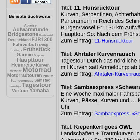
Titel:
11. Hunsrücktour
Kurven, Serpentinen, Achterbah
Beliebte Suchwörter
Panoramen im Reich des Schind
Abreise
Burgen/Mosel Fr: 130 km Aufwä
Aufwärmrunde
Haupttour So: Nach dem Frühs
Bridgestone
Continental
FJR1300
Zum Eintrag:
11-Hunsrücktour
Deutschland
Fahrverbot
Freitag
Frühstück
Freitags
Titel:
Ahrtaler Kurvenrausch
Garmin
Gruppen
Haupttour
Tagestour Durch das nördliche 
Heimreise
Kurven
mit Kurven satt Anmeldung: ab 
Motorrad
Metzeler
Zum Eintrag:
Ahrtaler-Kurvenrau
Motorradtouren
Punkte
Samstag
Sachsengugge
Tagestour
Titel:
Sambaexpress »Schwar
Samstags
Yamaha
Vortour
Eine Woche maximaler Fahrspas
Kurven, Pässe, Kurven und … 
Uhr
Zum Eintrag:
Sambaexpress-»Sc
Titel:
Kiepenkerl goes OWL
Landschaften + Traumkurven in
Aufwärmtour Sa: 280 km Haupt