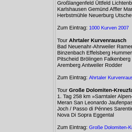
Großlangenfeld Üttfeld Lichten
Karlshausen Gemünd Affler Ma
Herbstmühle Neuerburg Utsche
Zum Eintrag:
1000 Kurven 2007
Tour
Ahrtaler Kurvenrausch
Bad Neuenahr-Ahrweiler Ramer
Binzenbach Effelsberg Hummerz
Pitscheid Brölingen Falkenber
Aremberg Antweiler Rodder
Zum Eintrag:
Ahrtaler Kurvenrau
Tour
Große Dolomiten-Kreuzf
1. Tag 258 km »Sarntaler Alpe
Meran San Leonardo Jaufenpass
Joch / Passo di Pénnes Sarenti
Nova Di Sopra Eggental
Zum Eintrag:
Große Dolomiten-K