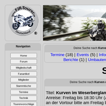
FJR-To
Die Referenz-
Willkommen b
Navigation
Deine Suche nach
Kurv
(18) |
(5) |
Termine
Events
Inf
Home
(1) |
Berichte
Umbaute
Forum
Mitgliedschaft
Fanartikel
Mitglieder
Deine Suche nach
Kurven
e
Stammtische
Titel:
Kurven im Weserbergla
Termine
Anreise: Freitag bis 18:30 Uhr
Technik
an der Vortour bitte am Freitag 
Tourenvorschläge