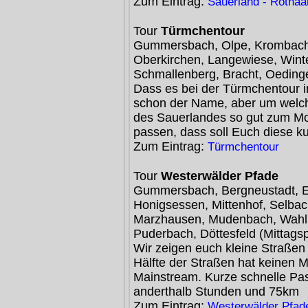
Zum Eintrag:
Sauerland - Rothaa
Tour
Türmchentour
Gummersbach, Olpe, Krombach,
Oberkirchen, Langewiese, Wint
Schmallenberg, Bracht, Oedinge
Dass es bei der Türmchentour 
schon der Name, aber um welch
des Sauerlandes so gut zum Mo
passen, dass soll Euch diese k
Zum Eintrag:
Türmchentour
Tour
Westerwälder Pfade
Gummersbach, Bergneustadt, E
Honigsessen, Mittenhof, Selbac
Marzhausen, Mudenbach, Wahl
Puderbach, Döttesfeld (Mittagsp
Wir zeigen euch kleine Straßen
Hälfte der Straßen hat keinen Mi
Mainstream. Kurze schnelle Pa
anderthalb Stunden und 75km
Zum Eintrag:
Westerwälder Pfad