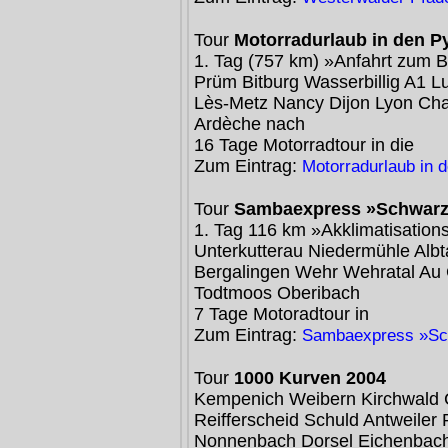
Tour
Motorradurlaub in den P
1. Tag (757 km) »Anfahrt zum 
Prüm Bitburg Wasserbillig A1 L
Lès-Metz Nancy Dijon Lyon Ch
Ardèche nach
16 Tage Motorradtour in die
Zum Eintrag:
Motorradurlaub in 
Tour
Sambaexpress »Schwarz
1. Tag 116 km »Akklimatisation
Unterkutterau Niedermühle Albt
Bergalingen Wehr Wehratal A
Todtmoos Oberibach
7 Tage Motoradtour in
Zum Eintrag:
Sambaexpress »Sc
Tour
1000 Kurven 2004
Kempenich Weibern Kirchwald C
Reifferscheid Schuld Antweiler
Nonnenbach Dorsel Eichenbac