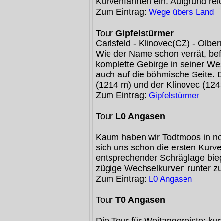
Kurvenfahrten ein. Aufgrund rei
Zum Eintrag:
Wege übers Land
Tour
Gipfelstürmer
Carlsfeld - Klinovec(CZ) - Olbe
Wie der Name schon verrät, be
komplette Gebirge in seiner W
auch auf die böhmische Seite. 
(1214 m) und der Klinovec (12
Zum Eintrag:
Gipfelstürmer
Tour
L0 Angasen
Kaum haben wir Todtmoos in nor
sich uns schon die ersten Kur
entsprechender Schräglage bieg
zügige Wechselkurven runter 
Zum Eintrag:
L0 Angasen
Tour
T0 Angasen
Die Tour für Weitangereiste: ku